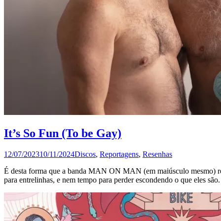
It’s So Fun (To be Gay)
12/07/2023
10/11/2024
Discos
,
Reportagens
,
Resenhas
É desta forma que a banda MAN ON MAN (em maiúsculo mesmo) retrata
para entrelinhas, e nem tempo para perder escondendo o que eles são.