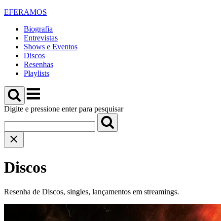
Skip
EFERAMOS
to
Biografia
content
Entrevistas
Shows e Eventos
Discos
Resenhas
Playlists
Menu
Digite e pressione enter para pesquisar
Search
Discos
Resenha de Discos, singles, lançamentos em streamings.