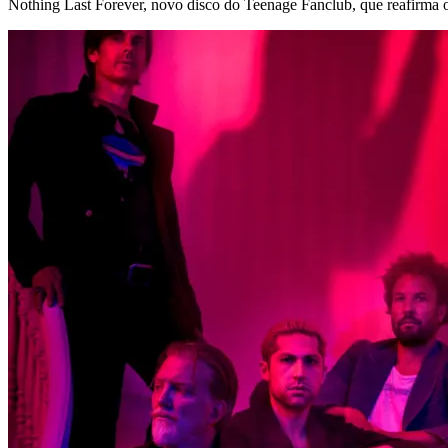
Nothing Last Forever, novo disco do Teenage Fanclub, que reafirma