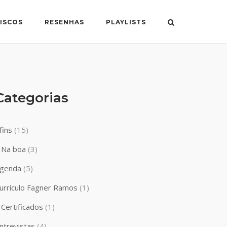
ISCOS
RESENHAS
PLAYLISTS
Categorias
fins
(15)
Na boa
(3)
genda
(5)
urrículo Fagner Ramos
(1)
Certificados
(1)
ntrevistas
(4)