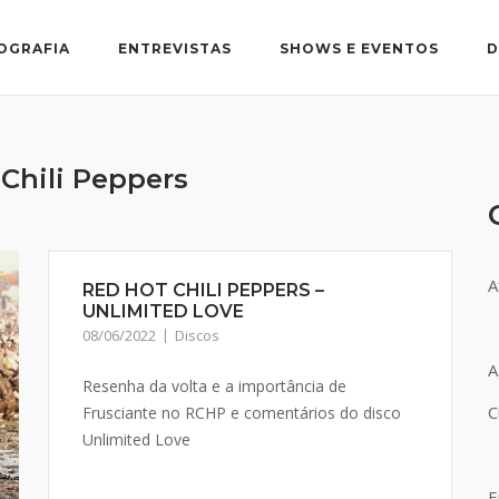
OGRAFIA
ENTREVISTAS
SHOWS E EVENTOS
D
Chili Peppers
A
RED HOT CHILI PEPPERS –
UNLIMITED LOVE
08/06/2022
Discos
A
Resenha da volta e a importância de
C
Frusciante no RCHP e comentários do disco
Unlimited Love
E