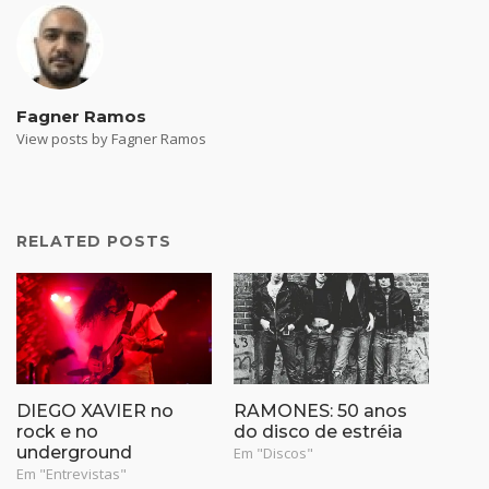
nova
nova
nova
nova
nova
janela)
janela)
janela)
janela)
janela)
Fagner Ramos
View posts by Fagner Ramos
RELATED POSTS
DIEGO XAVIER no
RAMONES: 50 anos
rock e no
do disco de estréia
underground
Em "Discos"
Em "Entrevistas"