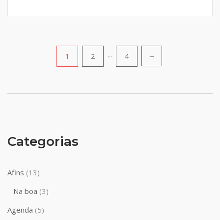
Navegação
1
2
…
4
→
por
posts
Categorias
Afins
(13)
Na boa
(3)
Agenda
(5)