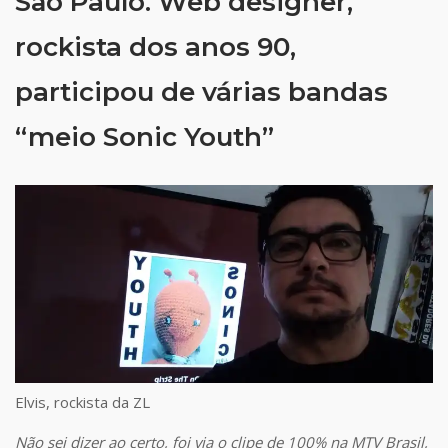
São Paulo. Web designer,
rockista dos anos 90,
participou de várias bandas
“meio Sonic Youth”
Elvis, rockista da ZL
Não sei dizer ao certo, foi via o clipe de 100% na MTV Brasil,