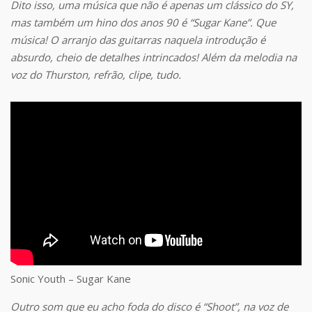
Dito isso, uma música que não é apenas um clássico do SY,
mas também um hino dos anos 90 é “Sugar Kane”. Que
música! O arranjo das guitarras naquela introdução é
absurdo, cheio de detalhes intrincados! Além da melodia na
voz do Thurston, refrão, clipe, tudo.
Sonic Youth – Sugar Kane
Outro som que eu acho foda do disco é “Shoot”, na voz de