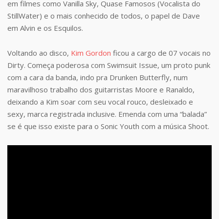
em filmes como Vanilla Sky, Quase Famosos (Vocalista do
StillWater) e o mais conhecido de todos, o papel de Dave
em Alvin e os Esquilos.
Voltando ao disco,
Kim Gordon
ficou a cargo de 07 vocais no
Dirty. Começa poderosa com Swimsuit Issue, um proto punk
com a cara da banda, indo pra Drunken Butterfly, num
maravilhoso trabalho dos guitarristas Moore e Ranaldo,
deixando a Kim soar com seu vocal rouco, desleixado e
sexy, marca registrada inclusive. Emenda com uma “balada”
se é que isso existe para o Sonic Youth com a música Shoot.