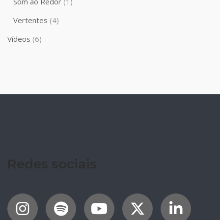
Som ao Redor
(1)
Vertentes
(4)
Vídeos
(6)
Redes sociais