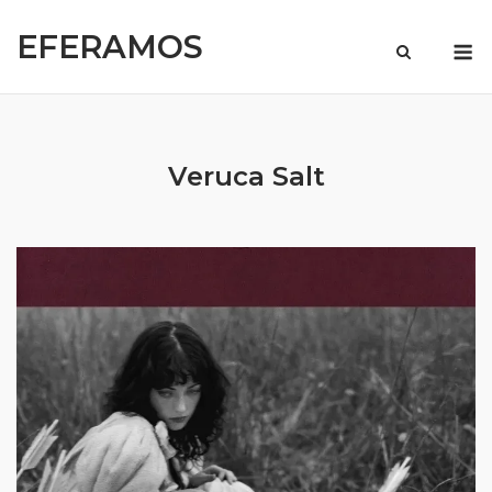
Skip
EFERAMOS
to
M
content
Veruca Salt