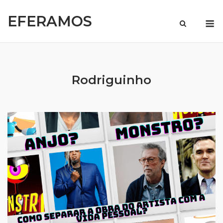
Skip
EFERAMOS
to
M
content
Rodriguinho