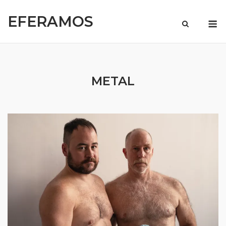
Skip
EFERAMOS
to
M
content
METAL