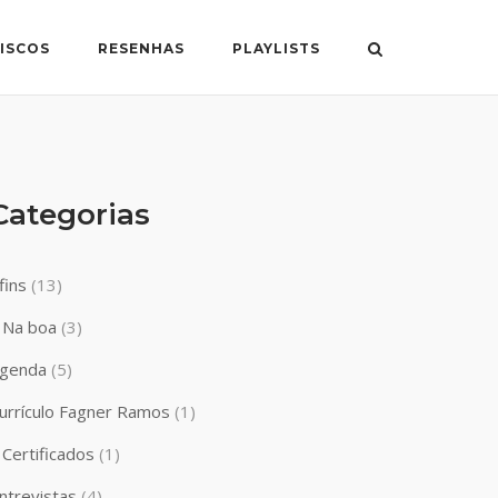
ISCOS
RESENHAS
PLAYLISTS
Categorias
fins
(13)
Na boa
(3)
genda
(5)
urrículo Fagner Ramos
(1)
Certificados
(1)
ntrevistas
(4)