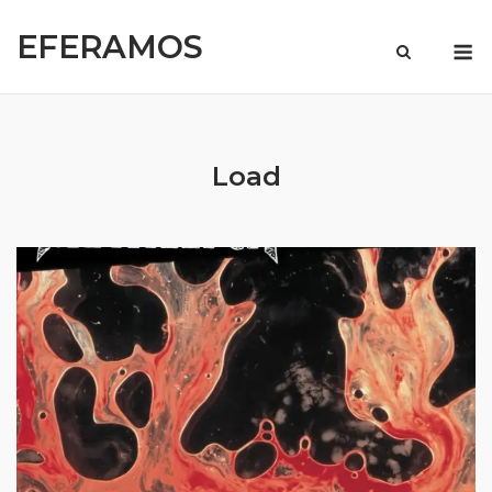
Skip
EFERAMOS
to
M
content
Load