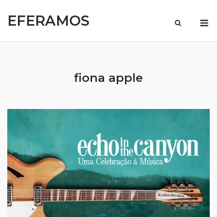
Skip
EFERAMOS
to
M
content
fiona apple